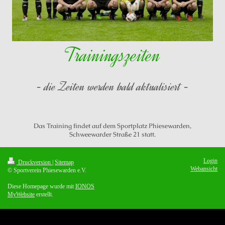
Trainingszeiten
- die Zeiten werden bald aktualisiert -
Das Training findet auf dem Sportplatz Phiesewarden,
Schweewarder Straße 21 statt.
Login
Druckversion
|
Sitemap
Webansicht
© Sportverein Phiesewarden e.V.
Diese Homepage wurde mit
IONOS
MyWebsite
erstellt.